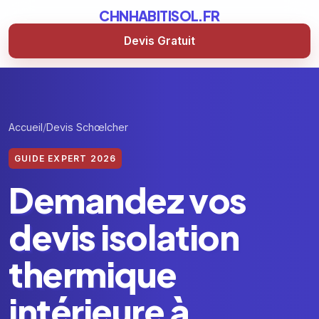
CHNHABITISOL.FR
Devis Gratuit
Accueil
Devis Schœlcher
GUIDE EXPERT 2026
Demandez vos
devis isolation
thermique
intérieure à