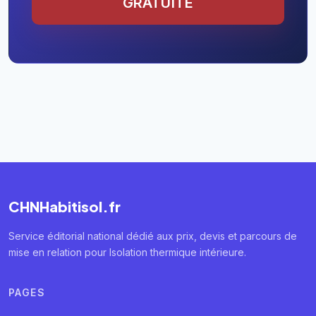
GRATUITE
CHNHabitisol.fr
Service éditorial national dédié aux prix, devis et parcours de
mise en relation pour Isolation thermique intérieure.
PAGES