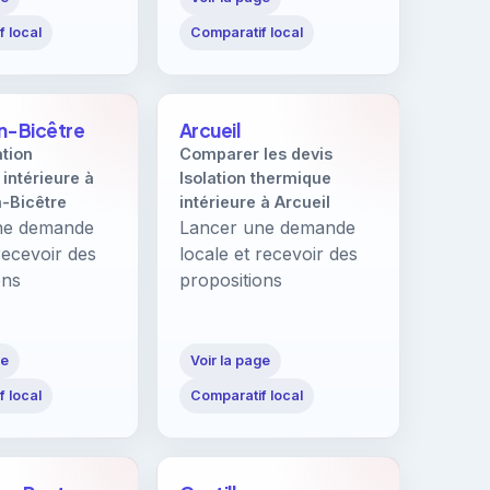
 local
Comparatif local
in-Bicêtre
Arcueil
ation
Comparer les devis
intérieure à
Isolation thermique
n-Bicêtre
intérieure à Arcueil
ne demande
Lancer une demande
recevoir des
locale et recevoir des
ons
propositions
ge
Voir la page
 local
Comparatif local