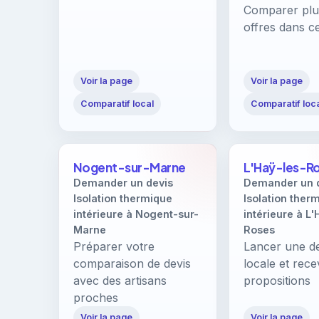
Comparer plu
offres dans cet
Voir la page
Voir la page
Comparatif local
Comparatif loc
Nogent-sur-Marne
L'Haÿ-les-R
Demander un devis
Demander un 
Isolation thermique
Isolation ther
intérieure à Nogent-sur-
intérieure à L'
Marne
Roses
Préparer votre
Lancer une 
comparaison de devis
locale et rece
avec des artisans
propositions
proches
Voir la page
Voir la page