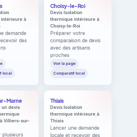
s
Choisy-le-Roi
ation
Devis Isolation
intérieure à
thermique intérieure à
s
Choisy-le-Roi
ne demande
Préparer votre
recevoir des
comparaison de devis
ons
avec des artisans
proches
ge
Voir la page
 local
Comparatif local
sur-Marne
Thiais
un devis
Devis Isolation
thermique
thermique intérieure à
à Villiers-sur-
Thiais
Lancer une demande
 plusieurs
locale et recevoir des