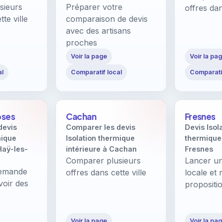
sieurs
Préparer votre
offres dan
te ville
comparaison de devis
avec des artisans
proches
Voir la page
Voir la pa
al
Comparatif local
Comparatif
oses
Cachan
Fresnes
devis
Comparer les devis
Devis Isol
mique
Isolation thermique
thermique 
Haÿ-les-
intérieure à Cachan
Fresnes
Comparer plusieurs
Lancer u
demande
offres dans cette ville
locale et 
voir des
propositi
Voir la page
Voir la pa