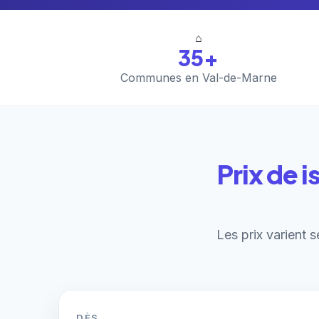
⌂
35+
Communes en Val-de-Marne
Prix de 
Les prix varient s
DÈS