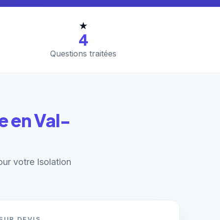
★
4
Questions traitées
e en Val-
our votre Isolation
SUR DEVIS