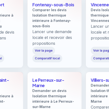
ort
Fontenay-sous-Bois
Vincenne
Comparer les devis
Devis Isol
rieure à
Isolation thermique
thermique 
t
intérieure à Fontenay-
Vincenne
re
sous-Bois
Lancer u
Lancer une demande
de devis
locale et 
locale et recevoir des
sans
propositi
propositions
Voir la page
Voir la pa
al
Comparatif local
Comparatif
aint-
Le Perreux-sur-
Villiers-
Marne
Demander 
Demander un devis
Isolation 
rieure à
Isolation thermique
intérieure 
nt-
intérieure à Le Perreux-
Marne
sur-Marne
Comparer