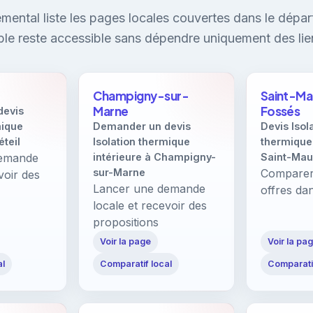
mental liste les pages locales couvertes dans le dépar
ible reste accessible sans dépendre uniquement des lie
Champigny-sur-
Saint-M
Marne
Fossés
devis
mique
Demander un devis
Devis Isol
éteil
Isolation thermique
thermique 
demande
intérieure à Champigny-
Saint-Mau
sur-Marne
Comparer
voir des
Lancer une demande
offres dan
locale et recevoir des
propositions
Voir la page
Voir la pa
al
Comparatif local
Comparatif