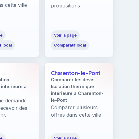
s cette ville
propositions
ge
Voir la page
 local
Comparatif local
Charenton-le-Pont
ation
Comparer les devis
intérieure à
Isolation thermique
intérieure à Charenton-
ne demande
le-Pont
Comparer plusieurs
recevoir des
offres dans cette ville
ons
ge
Voir la page