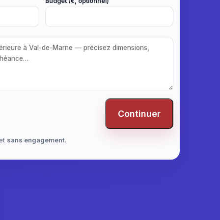
Budget (€, optionnel)
Continuer
et
sans engagement
.