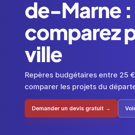
de-Marne :
comparez p
ville
Repères budgétaires entre 25 €
comparer les projets du départ
Demander un devis gratuit →
Voi