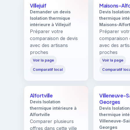
Villejuif
Maisons-Alf
Demander un devis
Devis Isolation
Isolation thermique
thermique inté
intérieure à Villejuif
Maisons-Alfor
Préparer votre
Préparer vot
comparaison de devis
comparaison 
avec des artisans
avec des arti
proches
proches
Voir la page
Voir la page
Comparatif local
Comparatif loc
Alfortville
Villeneuve-S
Georges
Devis Isolation
thermique intérieure à
Devis Isolation
Alfortville
thermique inté
Comparer plusieurs
Villeneuve-Sai
Georges
offres dans cette ville