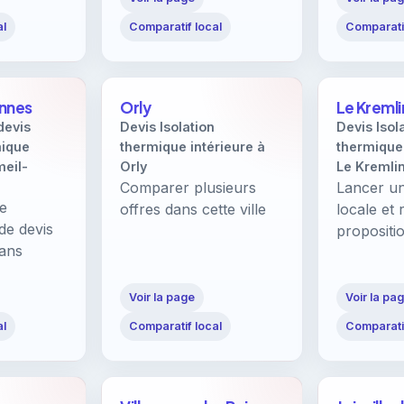
al
Comparatif local
Comparatif
annes
Orly
Le Kreml
devis
Devis Isolation
Devis Isol
mique
thermique intérieure à
thermique 
meil-
Orly
Le Kremli
Comparer plusieurs
Lancer u
re
offres dans cette ville
locale et 
de devis
propositi
sans
Voir la page
Voir la pa
al
Comparatif local
Comparatif