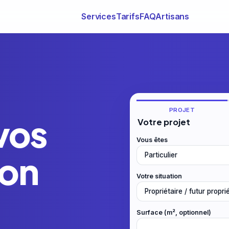
Services
Tarifs
FAQ
Artisans
PROJET
vos
Votre projet
Vous êtes
ion
Votre situation
Surface (m², optionnel)