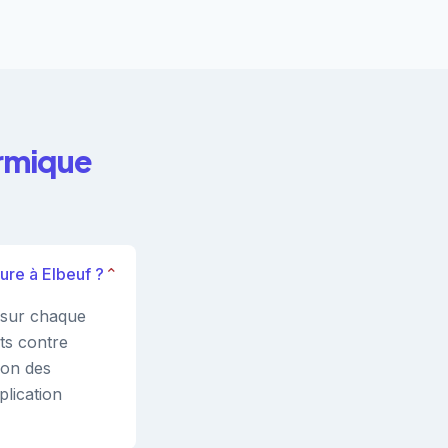
ermique
ure à Elbeuf ?
⌄
) sur chaque
ts contre
ion des
plication