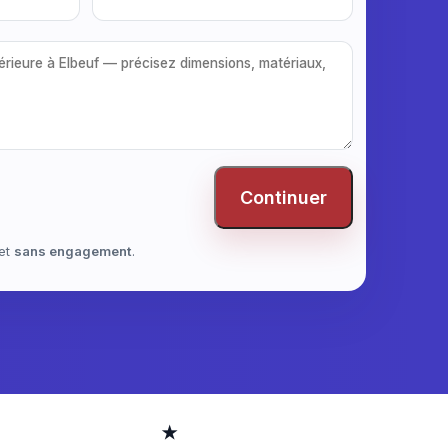
Continuer
et
sans engagement
.
★