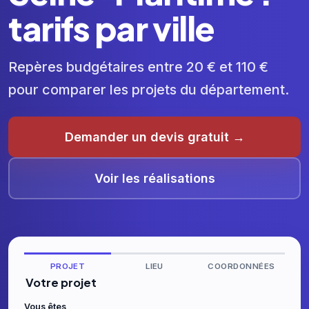
tarifs par ville
Repères budgétaires entre 20 € et 110 €
pour comparer les projets du département.
Demander un devis gratuit →
Voir les réalisations
PROJET
LIEU
COORDONNÉES
Votre projet
Vous êtes