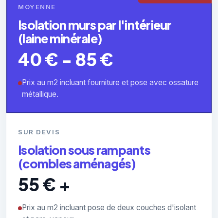
MOYENNE
Isolation murs par l'intérieur
(laine minérale)
40 € - 85 €
Prix au m2 incluant fourniture et pose avec ossature
métallique.
SUR DEVIS
Isolation sous rampants
(combles aménagés)
55 € +
Prix au m2 incluant pose de deux couches d'isolant