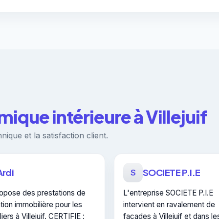
mique intérieure à Villejuif
ique et la satisfaction client.
Ardi
SOCIETE P.I.E
S
ropose des prestations de
L'entreprise SOCIETE P.I.E
tion immobilière pour les
intervient en ravalement de
liers à Villejuif. CERTIFIE :
façades à Villejuif et dans le