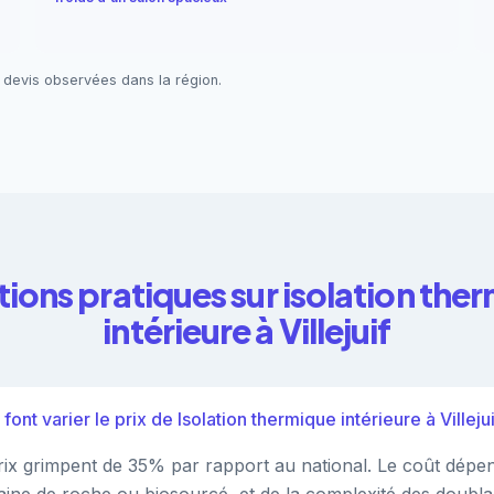
 devis observées dans la région.
ions pratiques sur isolation the
intérieure à Villejuif
ont varier le prix de Isolation thermique intérieure à Villejui
s prix grimpent de 35% par rapport au national. Le coût dépe
 laine de roche ou biosourcé, et de la complexité des doubl