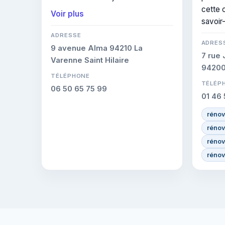
communes voisines. Elle est
cette c
Voir plus
certifiée CERTIFIE, gage de
savoir-
conformité sur les interventions
ADRESSE
ADRES
réalisées.
9 avenue Alma 94210 La
7 rue 
Varenne Saint Hilaire
94200 
TÉLÉPHONE
TÉLÉP
06 50 65 75 99
01 46 
rénov
rénov
rénov
rénov