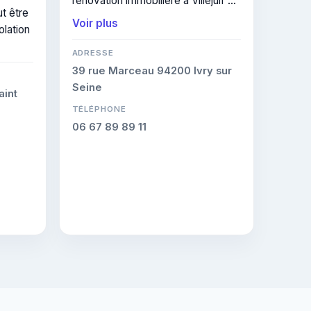
rénovation immobilière à Villejuif et
t être
dans les communes voisines. Ses
Voir plus
olation
interventions couvrent le domaine
de isolation thermique intérieure.
ADRESSE
39 rue Marceau 94200 Ivry sur
Seine
aint
TÉLÉPHONE
06 67 89 89 11