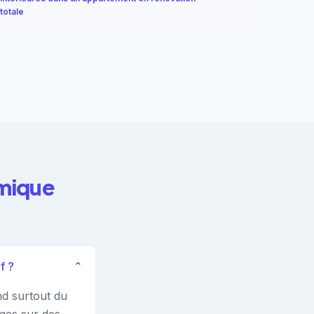
totale
rmique
f ?
⌄
nd surtout du
ages sur des