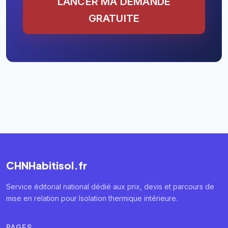
LANCER MA DEMANDE
GRATUITE
CHNHabitisol.fr
Service éditorial national dédié aux prix, devis et parcours de
mise en relation pour Isolation thermique intérieure.
PAGES