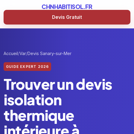
CHNHABITISOL.FR
Devis Gratuit
Accueil
Var
Devis Sanary-sur-Mer
GUIDE EXPERT 2026
Trouver un devis
isolation
thermique
intérieure à