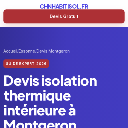
CHNHABITISOL.FR
Devis Gratuit
Accueil
Essonne
Devis Montgeron
GUIDE EXPERT 2026
Devis isolation
thermique
intérieure à
Montgeron