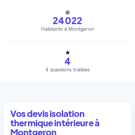
◎
24 022
Habitants à Montgeron
★
4
4 questions traitées
Vos devis isolation
thermique intérieure à
Montgeron