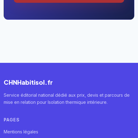
CHNHabitisol.fr
Service éditorial national dédié aux prix, devis et parcours de
mise en relation pour Isolation thermique intérieure.
PAGES
Mentions légales