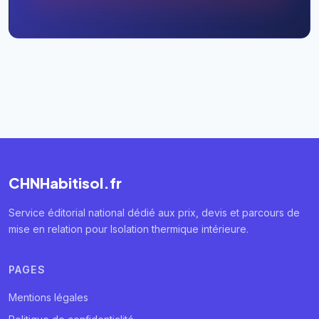
CHNHabitisol.fr
Service éditorial national dédié aux prix, devis et parcours de
mise en relation pour Isolation thermique intérieure.
PAGES
Mentions légales