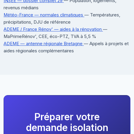
INSEE — dossier complet 29
— Population, logements,
revenus médians
Météo-France — normales climatiques
— Températures,
précipitations, DJU de référence
ADEME / France Rénov' — aides à la rénovation
—
MaPrimeRénov', CEE, éco-PTZ, TVA à 5,5 %
ADEME — antenne régionale Bretagne
— Appels à projets et
aides régionales complémentaires
Préparer votre
demande isolation