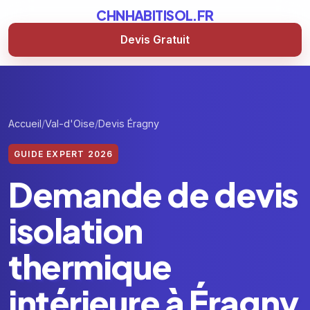
CHNHABITISOL.FR
Devis Gratuit
Accueil
Val-d'Oise
Devis Éragny
GUIDE EXPERT 2026
Demande de devis
isolation
thermique
intérieure à Éragny