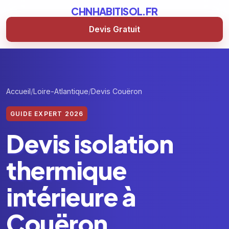
CHNHABITISOL.FR
Devis Gratuit
Accueil
Loire-Atlantique
Devis Couëron
GUIDE EXPERT 2026
Devis isolation
thermique
intérieure à
Couëron