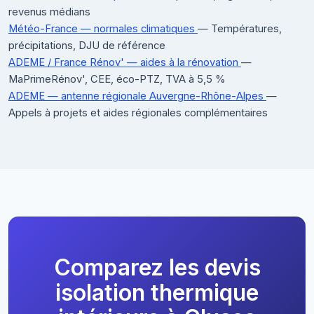
revenus médians
Météo-France — normales climatiques
— Températures,
précipitations, DJU de référence
ADEME / France Rénov' — aides à la rénovation
—
MaPrimeRénov', CEE, éco-PTZ, TVA à 5,5 %
ADEME — antenne régionale Auvergne-Rhône-Alpes
—
Appels à projets et aides régionales complémentaires
Comparez les devis
isolation thermique