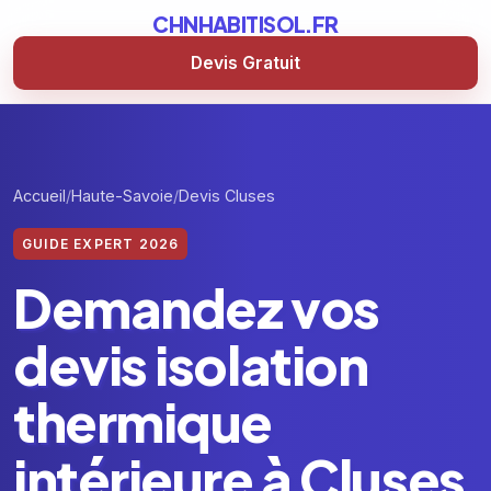
CHNHABITISOL.FR
Devis Gratuit
Accueil
Haute-Savoie
Devis Cluses
GUIDE EXPERT 2026
Demandez vos
devis isolation
thermique
intérieure à Cluses