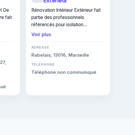
Extérieur
ion
nt De
Rénovation Intérieur Extérieur fait
e fait
partie des professionnels
référencés pour isolation
thermique intérieure à
Voir plus
Châteaurenard. Ses interventions
t être
couvrent le domaine de isolation
ADRESSE
thermique intérieure.
Rabelais, 13016, Marseille
.
27,
TÉLÉPHONE
Téléphone non communiqué
qué