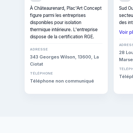
À Châteaurenard, Plac'Art Concept
Sud Ou
figure parmi les entreprises
secteu
disponibles pour isolation
des int
thermique intérieure. L'entreprise
thermiq
Voir p
dispose de la certification RGE.
sollici
thermiq
ADRES
ADRESSE
28 Lou
343 Georges Wilson, 13600, La
Marsei
Ciotat
TÉLÉP
TÉLÉPHONE
Télép
Téléphone non communiqué