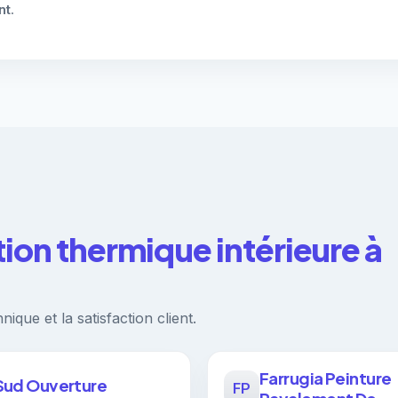
nt
.
tion thermique intérieure à
ique et la satisfaction client.
Farrugia Peinture
Sud Ouverture
FP