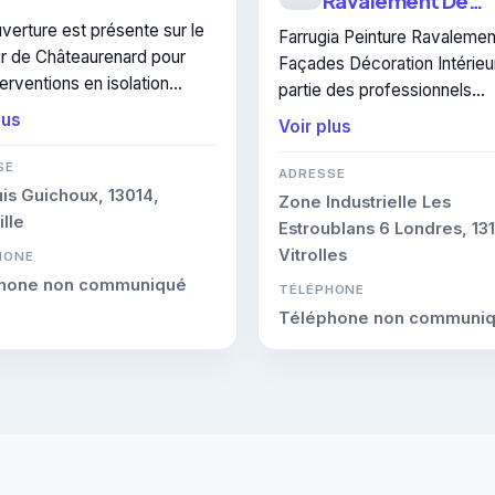
Ravalement De
Façades Décorat
verture est présente sur le
Farrugia Peinture Ravaleme
Intérieure
r de Châteaurenard pour
Façades Décoration Intérieur
erventions en isolation
partie des professionnels
ue intérieure. Elle peut être
référencés pour isolation
lus
Voir plus
tée pour un devis en isolation
thermique intérieure à
ue intérieure.
SE
Châteaurenard. Un devis peu
ADRESSE
is Guichoux, 13014,
demandé pour un projet de
Zone Industrielle Les
lle
isolation thermique intérieure
Estroublans 6 Londres, 131
Vitrolles
HONE
hone non communiqué
TÉLÉPHONE
Téléphone non communi