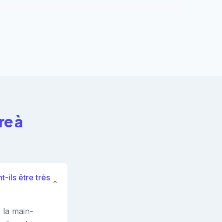
re à
-ils être très
⌄
 la main-