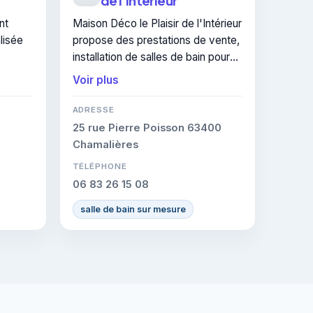
de l'Intérieur
nt
Maison Déco le Plaisir de l'Intérieur
alisée
propose des prestations de vente,
installation de salles de bain pour
E :
les particuliers à Chamalières. Un
Voir plus
u
devis peut être demandé pour un
projet de isolation thermique
ADRESSE
intérieure.
25 rue Pierre Poisson 63400
Chamalières
TÉLÉPHONE
06 83 26 15 08
salle de bain sur mesure