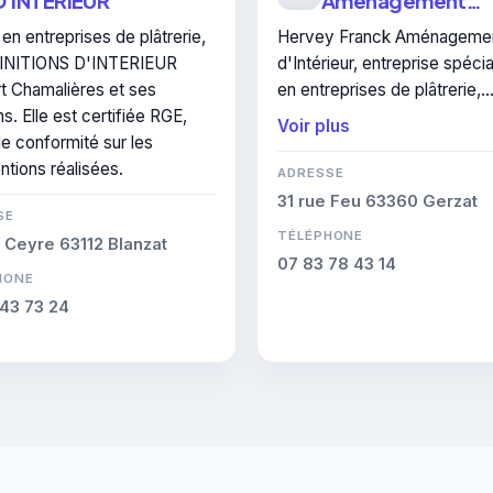
D'INTERIEUR
Aménagement
d'Intérieur
en entreprises de plâtrerie,
Hervey Franck Aménageme
INITIONS D'INTERIEUR
d'Intérieur, entreprise spéci
t Chamalières et ses
en entreprises de plâtrerie,
s. Elle est certifiée RGE,
intervient à Chamalières. RG
Voir plus
e conformité sur les
cette certification atteste d
ntions réalisées.
savoir-faire de l'entreprise.
ADRESSE
31 rue Feu 63360 Gerzat
SE
TÉLÉPHONE
 Ceyre 63112 Blanzat
07 83 78 43 14
HONE
43 73 24