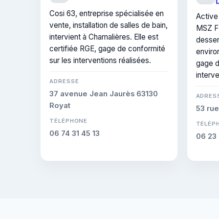
Cosi 63, entreprise spécialisée en
Active 
vente, installation de salles de bain,
MSZ F
intervient à Chamalières. Elle est
desser
certifiée RGE, gage de conformité
environ
sur les interventions réalisées.
gage d
interve
ADRESSE
37 avenue Jean Jaurès 63130
ADRES
Royat
53 rue
TÉLÉPHONE
TÉLÉP
06 74 31 45 13
06 23 