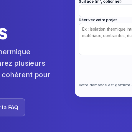
Surface (m², optionnel)
Décrivez votre projet
s
 thermique
arez plusieurs
us cohérent pour
Votre demande est
gratuite
r la FAQ