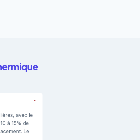
thermique
⌄
ières, avec le
 10 à 15% de
placement. Le