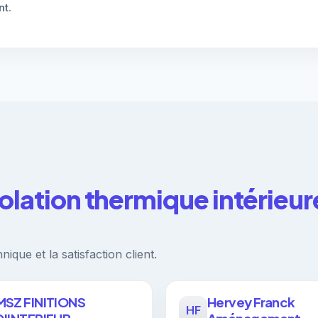
nt
.
solation thermique intérieur
ique et la satisfaction client.
MSZ FINITIONS
Hervey Franck
HF