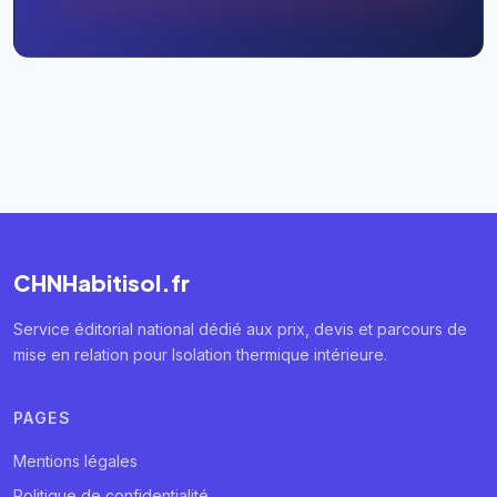
CHNHabitisol.fr
Service éditorial national dédié aux prix, devis et parcours de
mise en relation pour Isolation thermique intérieure.
PAGES
Mentions légales
Politique de confidentialité