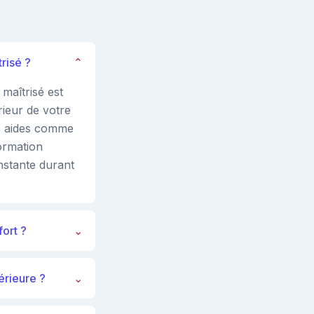
risé ?
⌄
maîtrisé est
rieur de votre
es aides comme
ormation
nstante durant
fort ?
⌄
térieure ?
⌄