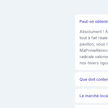
Peut-on obtenir
Absolument ! À 
tout à fait réal
pavillon, vous
MaPrimeRénov',
radicale valori
nos hivers rigo
Que doit conteni
Le marché local 