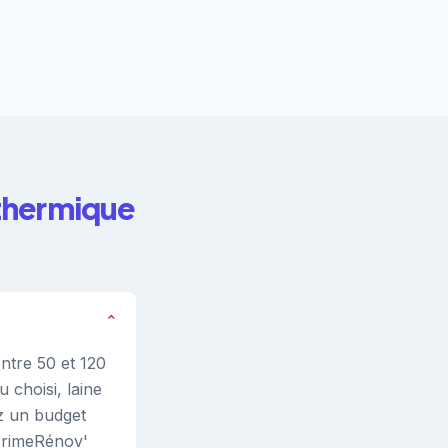
 thermique
⌄
ntre 50 et 120
 choisi, laine
z un budget
PrimeRénov'